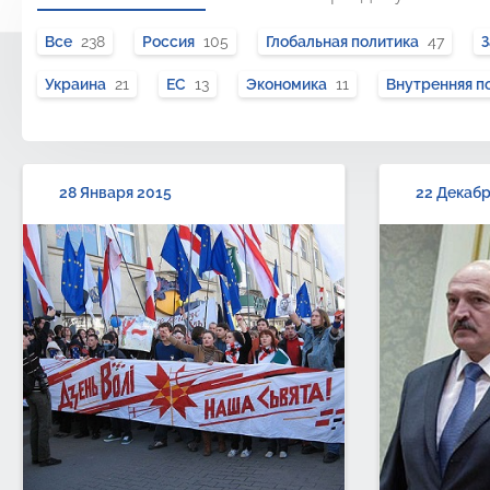
Все
238
Россия
105
Глобальная политика
47
Украина
21
ЕС
13
Экономика
11
Внутренняя п
28 Января 2015
22 Декабр