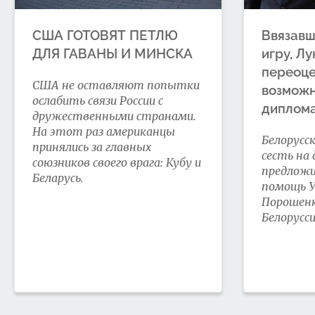
США ГОТОВЯТ ПЕТЛЮ
Ввязавш
ДЛЯ ГАВАНЫ И МИНСКА
игру, Л
переоце
США не оставляют попытки
возможн
ослабить связи России с
диплом
дружественными странами.
На этот раз американцы
Белорусс
принялись за главных
сесть на 
союзников своего врага: Кубу и
предложи
Беларусь.
помощь У
Порошенк
Белорусс